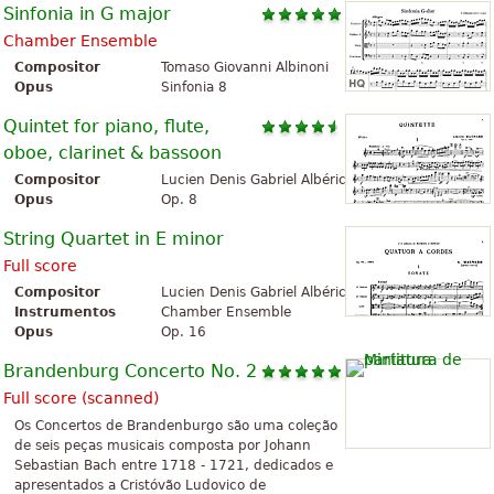
Sinfonia in G major
Chamber Ensemble
Compositor
Tomaso Giovanni Albinoni
Opus
Sinfonia 8
Quintet for piano, flute,
oboe, clarinet & bassoon
Compositor
Lucien Denis Gabriel Albéric Magnard
Opus
Op. 8
String Quartet in E minor
Full score
Compositor
Lucien Denis Gabriel Albéric Magnard
Instrumentos
Chamber Ensemble
Opus
Op. 16
Brandenburg Concerto No. 2
Full score (scanned)
Os Concertos de Brandenburgo são uma coleção
de seis peças musicais composta por Johann
Sebastian Bach entre 1718 - 1721, dedicados e
apresentados a Cristóvão Ludovico de