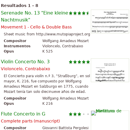
Resultados 1 - 8
Serenade No. 13 "Eine kleine
Nachtmusik"
Movement 1 - Cello & Double Bass
Sheet music from http://www.mutopiaproject.org
Compositor
Wolfgang Amadeus Mozart
Instrumentos
Violoncelo, Contrabaixo
Opus
K 525
Violin Concerto No. 3
Violoncelo, Contrabaixo
El Concierto para violín n.º 3, "Straßburg", en sol
mayor, K. 216, fue compuesto por Wolfgang
Amadeus Mozart en Salzburgo en 1775, cuando
Mozart tenía tan solo diecinueve años de edad.
Compositor
Wolfgang Amadeus Mozart
Opus
K 216
Flute Concerto in G
Complete parts (manuscript)
Compositor
Giovanni Battista Pergolesi