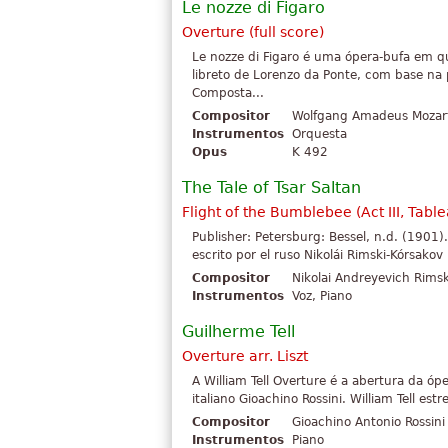
Le nozze di Figaro
Overture (full score)
Le nozze di Figaro é uma ópera-bufa em 
libreto de Lorenzo da Ponte, com base n
Composta...
Compositor
Wolfgang Amadeus Mozar
Instrumentos
Orquesta
Opus
K 492
The Tale of Tsar Saltan
Flight of the Bumblebee (Act III, Table
Publisher: Petersburg: Bessel, n.d. (1901)
escrito por el ruso Nikolái Rimski-Kórsako
Compositor
Nikolai Andreyevich Rims
Instrumentos
Voz, Piano
Guilherme Tell
Overture arr. Liszt
A William Tell Overture é a abertura da óp
italiano Gioachino Rossini. William Tell est
Compositor
Gioachino Antonio Rossini
Instrumentos
Piano