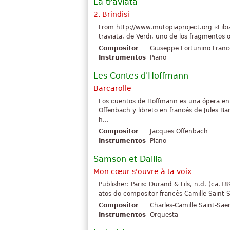
La traviata
2. Brindisi
From http://www.mutopiaproject.org «Libiam
traviata, de Verdi, uno de los fragmentos 
Compositor
Giuseppe Fortunino Franc
Instrumentos
Piano
Les Contes d'Hoffmann
Barcarolle
Los cuentos de Hoffmann es una ópera en 
Offenbach y libreto en francés de Jules Ba
h...
Compositor
Jacques Offenbach
Instrumentos
Piano
Samson et Dalila
Mon cœur s'ouvre à ta voix
Publisher: Paris: Durand & Fils, n.d. (ca.
atos do compositor francês Camille Saint-
Compositor
Charles-Camille Saint-Saë
Instrumentos
Orquesta