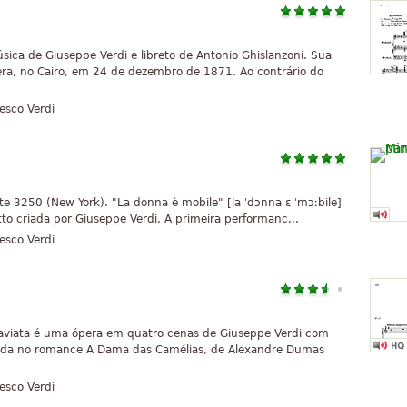
ica de Giuseppe Verdi e libreto de Antonio Ghislanzoni. Sua
ra, no Cairo, em 24 de dezembro de 1871. Ao contrário do
esco Verdi
te 3250 (New York). "La donna è mobile" [la ˈdɔnna ɛ ˈmɔːbile]
tto criada por Giuseppe Verdi. A primeira performanc...
esco Verdi
raviata é uma ópera em quatro cenas de Giuseppe Verdi com
seada no romance A Dama das Camélias, de Alexandre Dumas
esco Verdi