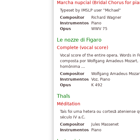
Marcha nupcial (
Bridal Chorus for pi
Typeset by IMSLP user "Michael"
Compositor
Richard Wagner
Instrumentos
Piano
Opus
WWV 75
Le nozze di Figaro
Complete (vocal score)
Vocal score of the entire opera. Words in
composta por Wolfgang Amadeus Mozart, s
homônima ...
Compositor
Wolfgang Amadeus Mozar
Instrumentos
Voz, Piano
Opus
K 492
Thaïs
Méditation
Taís foi uma hetera ou cortesã ateniens
século IV a.C.
Compositor
Jules Massenet
Instrumentos
Piano