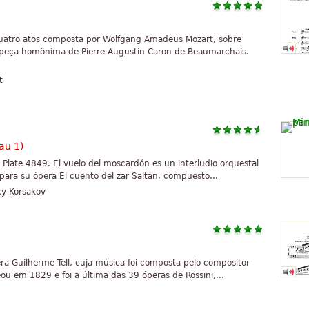
quatro atos composta por Wolfgang Amadeus Mozart, sobre
a peça homônima de Pierre-Augustin Caron de Beaumarchais.
t
au 1)
. Plate 4849. El vuelo del moscardón es un interludio orquestal
v para su ópera El cuento del zar Saltán, compuesto...
ky-Korsakov
era Guilherme Tell, cuja música foi composta pelo compositor
reou em 1829 e foi a última das 39 óperas de Rossini,...