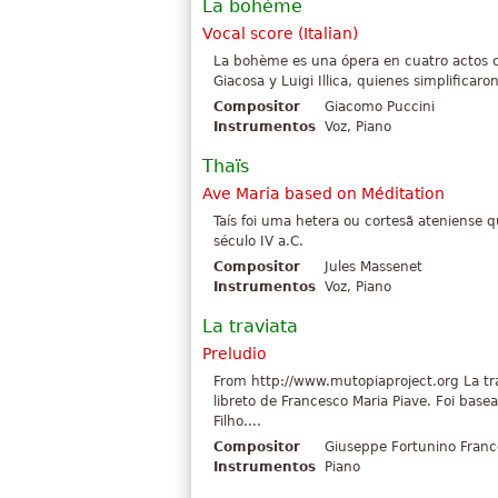
La bohème
Vocal score (Italian)
La bohème es una ópera en cuatro actos c
Giacosa y Luigi Illica, quienes simplificaro
Compositor
Giacomo Puccini
Instrumentos
Voz, Piano
Thaïs
Ave Maria based on Méditation
Taís foi uma hetera ou cortesã ateniens
século IV a.C.
Compositor
Jules Massenet
Instrumentos
Voz, Piano
La traviata
Preludio
From http://www.mutopiaproject.org La t
libreto de Francesco Maria Piave. Foi ba
Filho....
Compositor
Giuseppe Fortunino Franc
Instrumentos
Piano