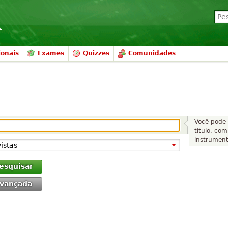
ionais
Exames
Quizzes
Comunidades
Você pode 
título, com
instrumento
esquisar
vançada