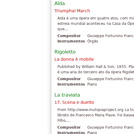
Aïda
Triumphal March
Aida é uma ópera em quatro atos, com mús
estreia mundial aconteceu na Casa da Ópe
que...
Compositor
Giuseppe Fortunino Franc
Instrumentos
Órgão
Rigoletto
La donna è mobile
Published by William Hall & Son, 1855. Pla
é uma aria do terceiro ato da ópera Rigole
Compositor
Giuseppe Fortunino Franc
Instrumentos
Piano
La traviata
17. Scena e duetto
From http://www.mutopiaproject.org La t
libreto de Francesco Maria Piave. Foi ba
Filho....
Compositor
Giuseppe Fortunino Franc
Instrumentos
Piano