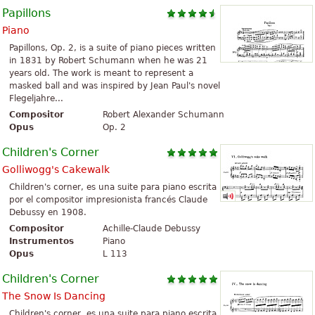
Papillons
Piano
Papillons, Op. 2, is a suite of piano pieces written
in 1831 by Robert Schumann when he was 21
years old. The work is meant to represent a
masked ball and was inspired by Jean Paul's novel
Flegeljahre...
Compositor
Robert Alexander Schumann
Opus
Op. 2
Children's Corner
Golliwogg's Cakewalk
Children's corner, es una suite para piano escrita
por el compositor impresionista francés Claude
Debussy en 1908.
Compositor
Achille-Claude Debussy
Instrumentos
Piano
Opus
L 113
Children's Corner
The Snow Is Dancing
Children's corner, es una suite para piano escrita