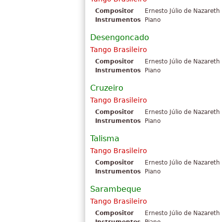
Compositor
Ernesto Júlio de Nazareth
Instrumentos
Piano
Desengoncado
Tango Brasileiro
Compositor
Ernesto Júlio de Nazareth
Instrumentos
Piano
Cruzeiro
Tango Brasileiro
Compositor
Ernesto Júlio de Nazareth
Instrumentos
Piano
Talisma
Tango Brasileiro
Compositor
Ernesto Júlio de Nazareth
Instrumentos
Piano
Sarambeque
Tango Brasileiro
Compositor
Ernesto Júlio de Nazareth