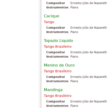
Compositor
Ernesto Júlio de Nazareth
Instrumentos
Piano
Cacique
Tango
Compositor
Ernesto Júlio de Nazareth
Instrumentos
Piano
Topazio Liquido
Tango Brasileiro
Compositor
Ernesto Júlio de Nazareth
Instrumentos
Piano
Menino de Ouro
Tango Brasileiro
Compositor
Ernesto Júlio de Nazareth
Instrumentos
Piano
Mandinga
Tango Brasileiro
Compositor
Ernesto Júlio de Nazareth
Instrumentos
Piano