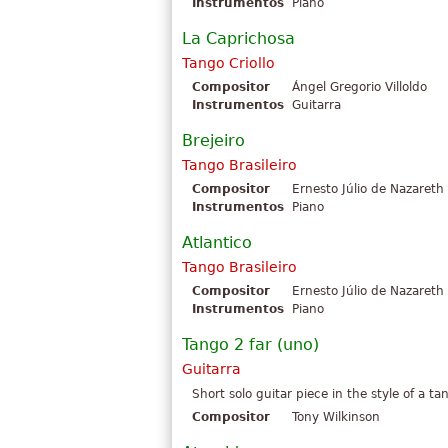
Instrumentos
Piano
La Caprichosa
Tango Criollo
Compositor
Ángel Gregorio Villoldo
Instrumentos
Guitarra
Brejeiro
Tango Brasileiro
Compositor
Ernesto Júlio de Nazareth
Instrumentos
Piano
Atlantico
Tango Brasileiro
Compositor
Ernesto Júlio de Nazareth
Instrumentos
Piano
Tango 2 far (uno)
Guitarra
Short solo guitar piece in the style of a ta
Compositor
Tony Wilkinson