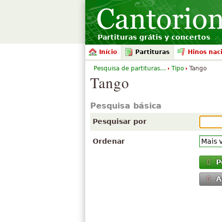
Partituras grátis y concertos
Início
Partituras
Hinos nac
Pesquisa de partituras...
Tipo
Tango
Tango
Pesquisa básica
Pesquisar por
Ordenar
P
A