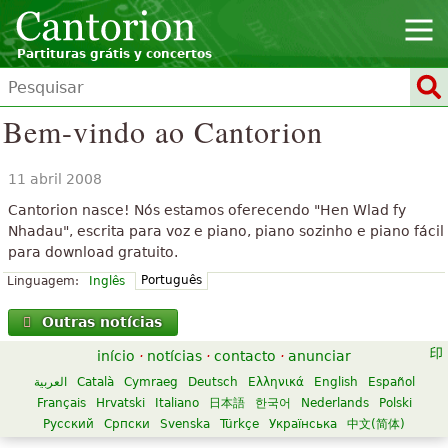
Partituras grátis y concertos
Bem-vindo ao Cantorion
11 abril 2008
Cantorion nasce! Nós estamos oferecendo "Hen Wlad fy
Nhadau", escrita para voz e piano, piano sozinho e piano fácil
para download gratuito.
Português
Linguagem:
Inglês
Outras notícias
início
·
notícias
·
contacto
·
anunciar
العربية
Català
Cymraeg
Deutsch
Ελληνικά
English
Español
Français
Hrvatski
Italiano
日本語
한국어
Nederlands
Polski
Русский
Српски
Svenska
Türkçe
Українська
中文(简体)