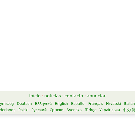
início
·
notícias
·
contacto
·
anunciar
ymraeg
Deutsch
Ελληνικά
English
Español
Français
Hrvatski
Italia
derlands
Polski
Русский
Српски
Svenska
Türkçe
Українська
中文(简