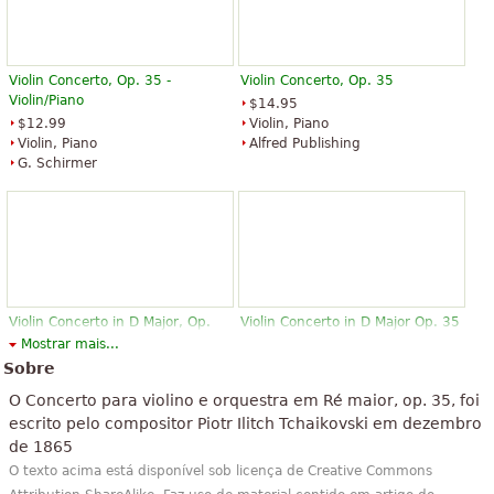
Violin Concerto, Op. 35 -
Violin Concerto, Op. 35
Violin/Piano
$14.95
$12.99
Violin, Piano
Violin, Piano
Alfred Publishing
G. Schirmer
Violin Concerto in D Major, Op.
Violin Concerto in D Major Op. 35
35
CW 54
Mostrar mais...
$16.95
$16.99
Sobre
Violin
Violin
O Concerto para violino e orquestra em Ré maior, op. 35, foi
Hal Leonard
Hal Leonard
escrito pelo compositor Piotr Ilitch Tchaikovski em dezembro
de 1865
O texto acima está disponível sob licença de Creative Commons