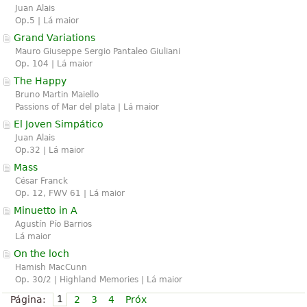
Juan Alais
Op.5 | Lá maior
Grand Variations
Mauro Giuseppe Sergio Pantaleo Giuliani
Op. 104 | Lá maior
The Happy
Bruno Martin Maiello
Passions of Mar del plata | Lá maior
El Joven Simpático
Juan Alais
Op.32 | Lá maior
Mass
César Franck
Op. 12, FWV 61 | Lá maior
Minuetto in A
Agustín Pío Barrios
Lá maior
On the loch
Hamish MacCunn
Op. 30/2 | Highland Memories | Lá maior
1
Página:
2
3
4
Próx