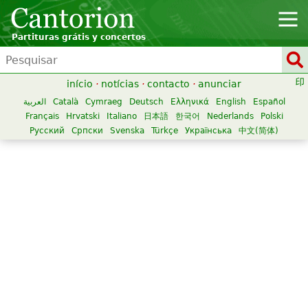
Partituras grátis y concertos
início
·
notícias
·
contacto
·
anunciar
العربية
Català
Cymraeg
Deutsch
Ελληνικά
English
Español
Français
Hrvatski
Italiano
日本語
한국어
Nederlands
Polski
Русский
Српски
Svenska
Türkçe
Українська
中文(简体)