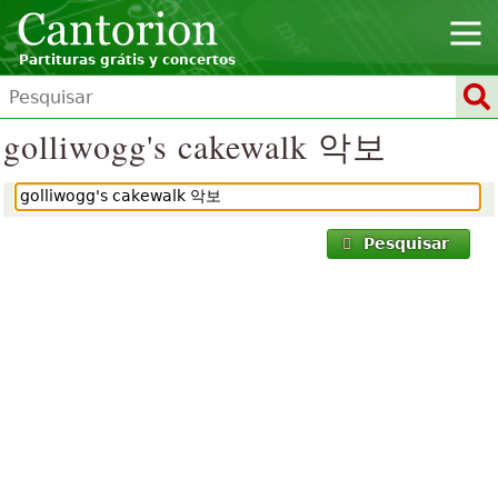
Partituras grátis y concertos
golliwogg's cakewalk 악보
Pesquisar