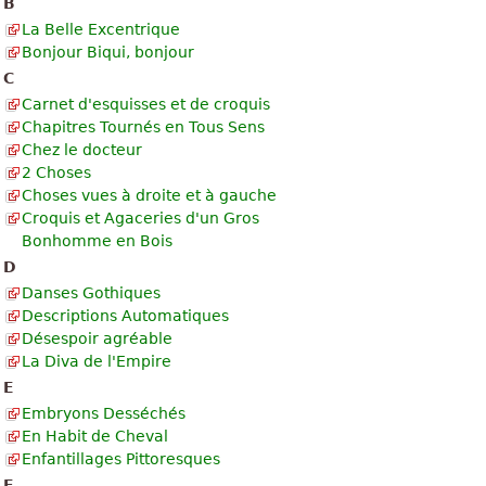
B
La Belle Excentrique
Bonjour Biqui, bonjour
C
Carnet d'esquisses et de croquis
Chapitres Tournés en Tous Sens
Chez le docteur
2 Choses
Choses vues à droite et à gauche
Croquis et Agaceries d'un Gros
Bonhomme en Bois
D
Danses Gothiques
Descriptions Automatiques
Désespoir agréable
La Diva de l'Empire
E
Embryons Desséchés
En Habit de Cheval
Enfantillages Pittoresques
F