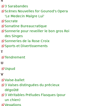
S
3 Sarabandes
Scènes Nouvelles for Gounod's Opera
'Le Medecin Malgre Lui'
Socrate
Sonatine Bureaucratique
Sonnerie pour reveiller le bon gros Roi
des Singes
Sonneries de la Rose Croix
Sports et Divertissements
T
Tendrement
U
Uspud
V
Valse-ballet
3 Valses distinguées du précieux
dégoûté
3 Véritables Préludes Flasques (pour
un chien)
Vexations