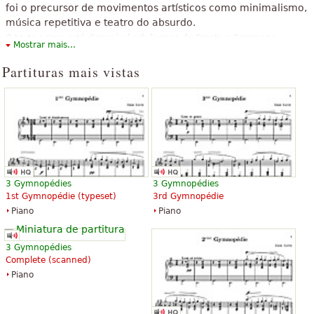
foi o precursor de movimentos artísticos como minimalismo,
música repetitiva e teatro do absurdo.
O texto acima está disponível sob licença de Creative Commons
Mostrar mais...
Attribution-ShareAlike. Faz uso de material contido em artigo do
Partituras mais vistas
Wikipedia "
Erik Satie
".
3 Gymnopédies
3 Gymnopédies
1st Gymnopédie (typeset)
3rd Gymnopédie
Piano
Piano
3 Gymnopédies
Complete (scanned)
Piano