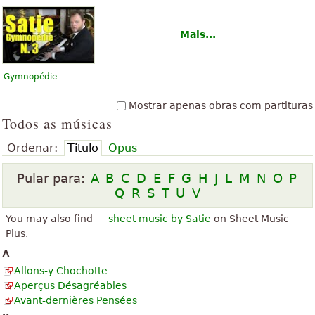
Mais...
Gymnopédie
Mostrar apenas obras com partituras
Todos as músicas
Ordenar:
Titulo
Opus
Pular para:
A
B
C
D
E
F
G
H
J
L
M
N
O
P
Q
R
S
T
U
V
You may also find
sheet music by Satie
on Sheet Music
Plus.
A
Allons-y Chochotte
Aperçus Désagréables
Avant-dernières Pensées