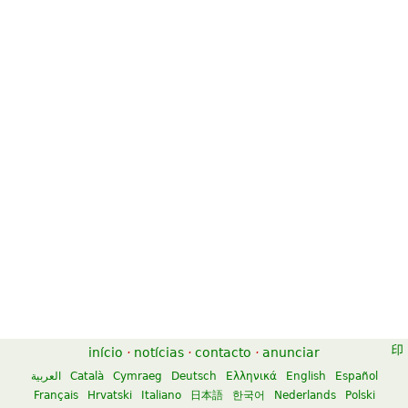
início
·
notícias
·
contacto
·
anunciar
العربية
Català
Cymraeg
Deutsch
Ελληνικά
English
Español
Français
Hrvatski
Italiano
日本語
한국어
Nederlands
Polski